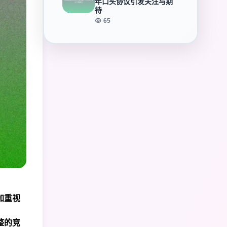
年口头协议引发关注与期
待
65
加重视
。
整的竞