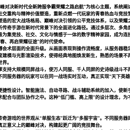
巅峰对决新时代全新跨服争霸荣耀之路启航”为核心主题，系统阐
社交重构与精神价值塑造，重新点燃一代玩家的青春热血与竞技
塑造的宏大战场格局、巅峰对决引领的公平竞技体系，以及荣耀
析传奇手游在新时代背景下的全面进化路径。通过多层次、多角
级为集竞技、社交、文化与情感于一体的数字精神家园，成为连
春、再启荣耀征途”的时代使命。
博会
术层面的全面升级。从画面表现到操作流畅度，从服务器稳
度建模与光影渲染技术，使得经典地图焕发新生，熟悉的场景不
世界。
擎支持大规模同屏战斗，使万人同服、千人同屏的史诗级战斗不
不同服务器的玩家可以在同一战场实时互动，真正实现“天下英
便捷性设计。智能施法、自动寻路、战斗辅助系统的加入，使新
术配合与团队协作之中。这种“低门槛、高上限”的设计理念，为
奇游戏的世界观从“单服生态”跃迁为“多服宇宙”。不同服务器
真正意义上的巅峰对决，构建起更广阔的竞技舞台。