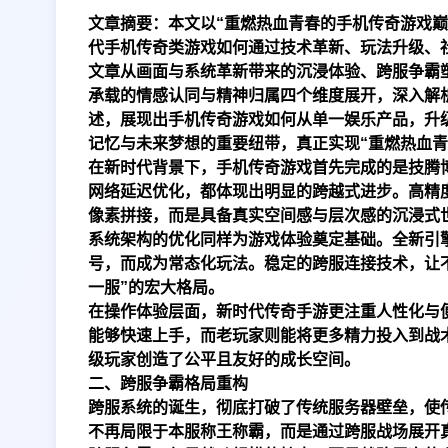
文章摘要：本文以“重燃热血青春的手机传奇游戏
代手机传奇类游戏如何通过技术革新、玩法升级、
文章从画面与系统革新带来的沉浸体验、跨服争霸
承载的情感认同与精神归属四个维度展开，深入解
述，展现出手机传奇游戏如何从单一娱乐产品，升
记忆与未来梦想的重要纽带，真正实现“重燃热血青
在新时代背景下，手机传奇游戏首先完成的是技
腾
网络延迟优化，都体现出明显的跨越式进步。高精
像素拼接，而是具备真实空间感与层次感的沉浸式
系统架构的优化同样为游戏体验奠定基础。全新引
号，而成为常态化玩法。稳定的跨服连接技术，让
一服”的宏大格局。
在操作体验层面，新时代传奇手游更注重人性化与
能够快速上手，而老玩家则能将更多精力投入到战
级玩家创造了公平且友好的成长空间。
二、跨服争霸格局重构
跨服系统的诞生，彻底打破了传统服务器壁垒，使传
不再局限于本服称王称霸，而是通过跨服战场展开