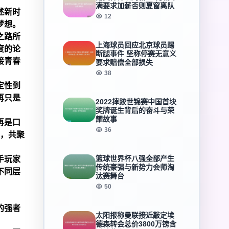
满要求加薪否则夏窗离队
述新时
12
梦想。
之路所
上海球员回应北京球员踢
度的论
断腿事件 坚称停赛无意义
接青春
要求赔偿全部损失
38
定性到
再只是
2022摔跤世锦赛中国首块
奖牌诞生背后的奋斗与荣
耀故事
再是口
36
雄，共聚
篮球世界杯八强全部产生
手玩家
传统豪强与新势力会师淘
不同层
汰赛舞台
50
的强者
太阳报称曼联接近敲定埃
德森转会总价3800万镑含