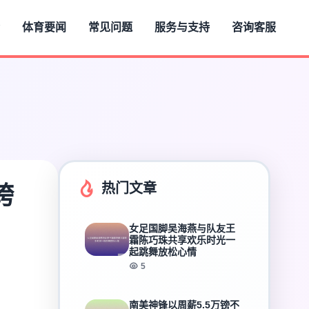
体育要闻
常见问题
服务与支持
咨询客服
热门文章
跨
女足国脚吴海燕与队友王
霜陈巧珠共享欢乐时光一
起跳舞放松心情
5
南美神锋以周薪5.5万镑不