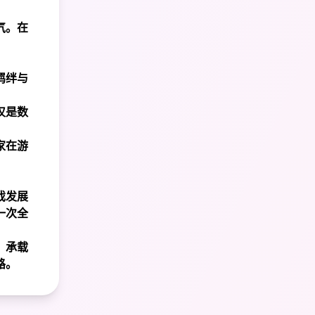
气。在
羁绊与
仅是数
家在游
戏发展
一次全
，承载
路。