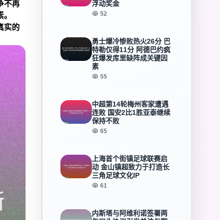
争不再
浮动奖金
52
素。
真实的
勇士爆冷惨败热火26分 巴
特勒仅得11分 阿德巴约疯
狂爆发库里缺阵成关键因
素
55
中超第14轮梅州客家遭遇
连败 国安2比1胜亚泰继续
保持不败
65
上海首个街镇足球联赛启
动 金山镇超致力于打造长
三角足球文化IP
61
内斯塔与阿维利诺签署两